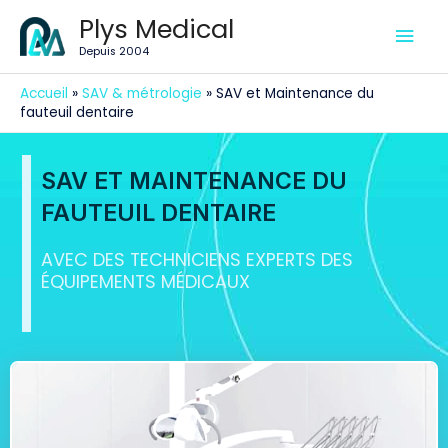
Aller
Men
Plys Medical
au
Depuis 2004
contenu
prin
Accueil
»
SAV & métrologie
»
SAV et Maintenance du
fauteuil dentaire
SAV ET MAINTENANCE DU
FAUTEUIL DENTAIRE
AVEC DES TECHNICIENS EXPERTS DES
ÉQUIPEMENTS MÉDICAUX